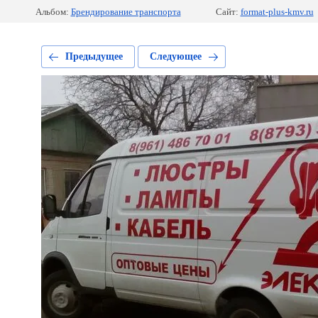
Альбом:
Брендирование транспорта
Сайт:
format-plus-kmv.ru
Предыдущее
Следующее