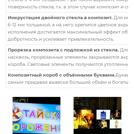
поверхность стекла, т.к. в этом случае композит и с
Инкрустация двойного стекла в композит.
Для инкр
6-12 мм толщиной, а на него крепится цветное акрил
исполнения достигается максимальный эффект объем
добротность и усиливает привлекательность.
Прорезка композита с подложкой из стекла.
Для и
насквозь, прорезанные элементы закрываются акрил
короба. Световые элементы получаются утопленными
Композитный короб с объёмными буквами.
Буквы м
самым придавая вывеске больший объём и богатый 